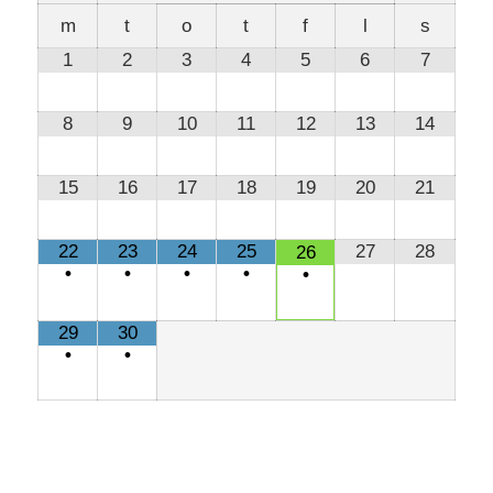
m
t
o
t
f
l
s
1
2
3
4
5
6
7
8
9
10
11
12
13
14
15
16
17
18
19
20
21
22
23
24
25
27
28
26
•
•
•
•
•
29
30
•
•