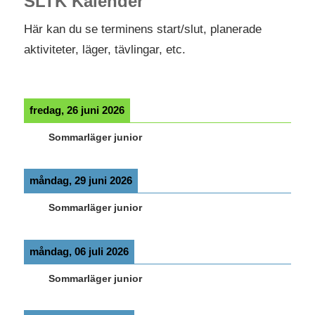
TENNISGLÄDJE!
SLTK Kalender
Här kan du se terminens start/slut, planerade
aktiviteter, läger, tävlingar, etc.
fredag, 26 juni 2026
Sommarläger junior
måndag, 29 juni 2026
Sommarläger junior
måndag, 06 juli 2026
Sommarläger junior