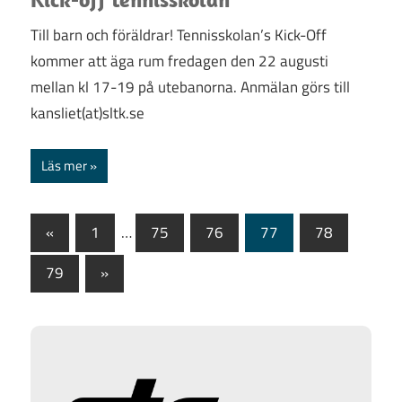
Till barn och föräldrar! Tennisskolan’s Kick-Off
kommer att äga rum fredagen den 22 augusti
mellan kl 17-19 på utebanorna. Anmälan görs till
kansliet(at)sltk.se
Läs mer
Sidnumrering
Föregående
«
1
…
75
76
77
78
inlägg
för
Nästa
79
»
inlägg
inlägg